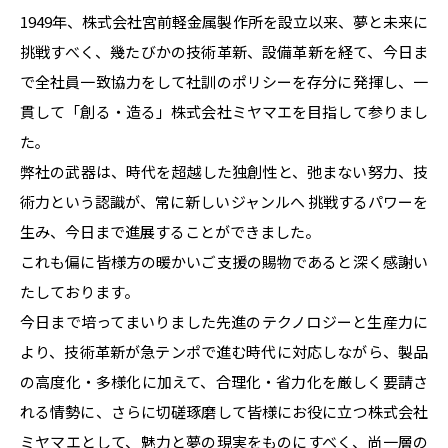
1949年、株式会社宮前軽金属製作所を設立以来、夢と未来に
挑戦すべく、幾たびかの技術革新、設備革新を経て、今日ま
で全社員一致協力をして社訓のポリシーを存分に発揮し、一
貫して「創る・造る」株式会社ミヤマエを目指して参りまし
た｡
弊社の武器は、時代を超越した独創性と、弛まない努力、技
術力という認識が、常に新しいジャンルへ 挑戦するパワーを
生み、今日まで進展することができました。
これも偏に皆様方の暖かいご支援の賜物であると深く感謝い
たしております。
今日まで培ってまいりました先進のテクノロジーと生産力に
より、技術革新が急テンポで進む時代に対応しながら、製品
の高度化・多様化に加えて、合理化・省力化を厳しく要請さ
れる情勢に、さらに切磋琢磨して皆様にお役に立つ株式会社
ミヤマエとして、魅力と夢の現実をものにすべく、尚一層の