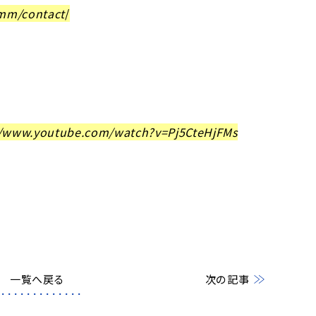
/mm/contact
/
//www.youtube.com/watch?v=Pj5CteHjFMs
一覧へ戻る
次の記事