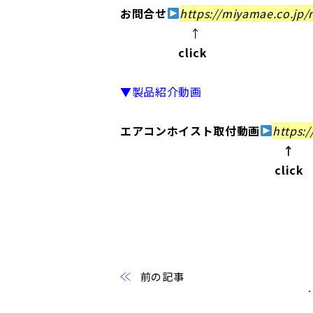
お問合せ
h
ttps://miyamae.co.jp
↑
click
▼製品紹介動画
エアコンホイスト取付動画
https:
↑
click
前の記事