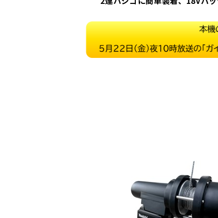
2連ハシゴに簡単装着、18Vバ