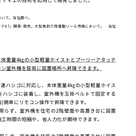
において。当社調べ。
ポック67」開発･発売。大型魚釣り用電動リール市場において。
当社
本体重量4㎏の小型軽量ホイストとプーリーアタッチ
コン室外機を容易に設置場所へ昇降できます。
は3連ハシゴに対応し、本体重量4㎏の小型軽量ホイス
)をハシゴに装着し、室外機を玉掛ベルトで固定する
内)簡単にリモコン操作で昇降できます。
限らず、室外機を住宅の2階壁面や高置き台に設置
、施工時間の短縮や、省人力化が期待できます。
限らず、室外機を住宅の2階壁面や高置き台に設置