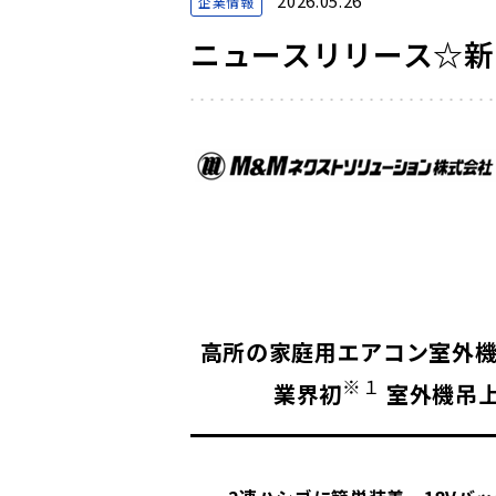
2026.05.26
企業情報
ニュースリリース☆新
高所の家庭用エアコン
※１
業界初
室外機吊