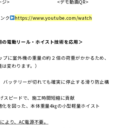
ジ> <デモ動画QR>
リンク
https://www.youtube.com/watch
用の電動リール・ホイスト技術を応用＞
ップに室外機の重量の約２倍の荷重がかかるため、
量は変わります。）
、バッテリーが切れても確実に停止する滑り防止構
上げスピードで、施工時間短縮に貢献
適化を図った、本体重量4㎏の小型軽量ホイスト
により、AC電源不要。