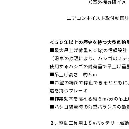
＜室外機昇降イメー
エアコンホイスト取付動画
＜５０年以上の歴史を持つ大型魚釣
■最大吊上げ荷重８０kgの信頼設計
（滑車の原理により、ハシゴのステ
使用するハシゴの耐荷重で吊上げ重
■吊上げ高さ 約５m
■希望の場所で停止できるとともに
造を持つブレーキ
■作業効率を高める約６m/分の吊
■ハシゴ装着時の荷重バランスの最
２．
電動工具用１８Vバッテリー駆動