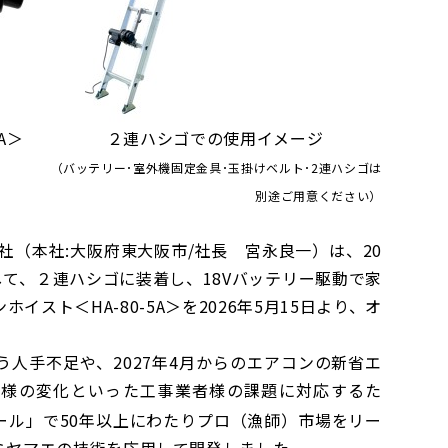
80-5A＞ ２連ハシゴでの使用イメージ
（バッテリー･室外機固定金具･玉掛けベルト･2連ハシゴは
別途ご用意ください）
社（本社:大阪府東大阪市/社長 宮永良一）は、20
して、２連ハシゴに装着し、18Vバッテリー駆動で家
スト＜HA-80-5A＞を2026年5月15日より、オ
人手不足や、2027年4月からのエアコンの新省エ
仕様の変化といった工事業者様の課題に対応するた
ール」で50年以上にわたりプロ（漁師）市場をリー
ミヤマエの技術を応用して開発しました。